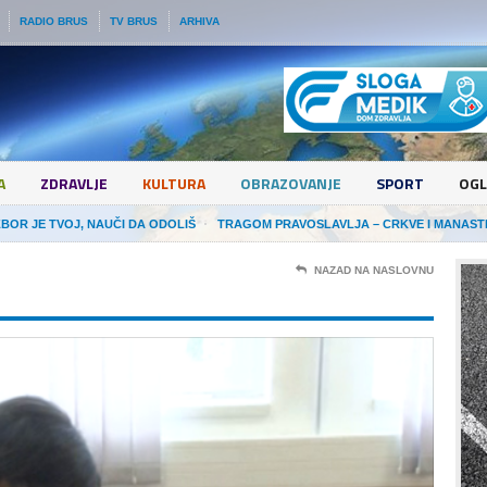
RADIO BRUS
TV BRUS
ARHIVA
A
ZDRAVLJE
KULTURA
OBRAZOVANJE
SPORT
OGL
ZBOR JE TVOJ, NAUČI DA ODOLIŠ
TRAGOM PRAVOSLAVLJA – CRKVE I MANAST
NAZAD NA NASLOVNU