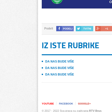
Podeli
PODELI
TVITNI
+1
IZ ISTE RUBRIKE
DA NAS BUDE VIŠE
DA NAS BUDE VIŠE
DA NAS BUDE VIŠE
YOUTUBE
FACEBOOK
GOOGLE+
© 2017 - 2022 Sva prava su zadrzana
RTV Brus