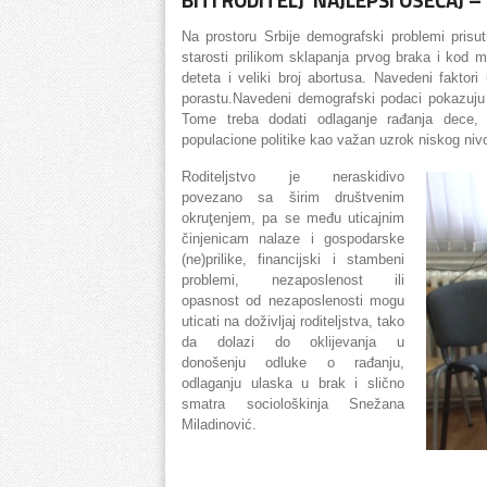
Na prostoru Srbije demografski problemi prisutn
starosti prilikom sklapanja prvog braka i kod m
deteta i veliki broj abortusa. Navedeni faktori
porastu.Navedeni demografski podaci pokazuju da
Tome treba dodati odlaganje rađanja dece, 
populacione politike kao važan uzrok niskog nivoa
Roditeljstvo je neraskidivo
povezano sa širim društvenim
okruţenjem, pa se među uticajnim
činjenicam nalaze i gospodarske
(ne)prilike, financijski i stambeni
problemi, nezaposlenost ili
opasnost od nezaposlenosti mogu
uticati na doživljaj roditeljstva, tako
da dolazi do oklijevanja u
donošenju odluke o rađanju,
odlaganju ulaska u brak i slično
smatra sociološkinja Snežana
Miladinović.