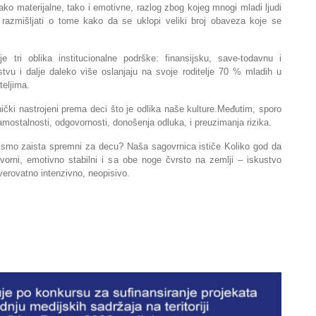
ko materijalne, tako i emotivne, razlog zbog kojeg mnogi mladi ljudi
i razmišljati o tome kako da se uklopi veliki broj obaveza koje se
 tri oblika institucionalne podrške: finansijsku, save-todavnu i
jstvu i dalje daleko više oslanjaju na svoje roditelje 70 % mladih u
teljima.
tnički nastrojeni prema deci što je odlika naše kulture.Međutim, sporo
amostalnosti, odgovornosti, donošenja odluka, i preuzimanja rizika.
 smo zaista spremni za decu? Naša sagovrnica ističe Koliko god da
vorni, emotivno stabilni i sa obe noge čvrsto na zemlji – iskustvo
everovatno intenzivno, neopisivo.