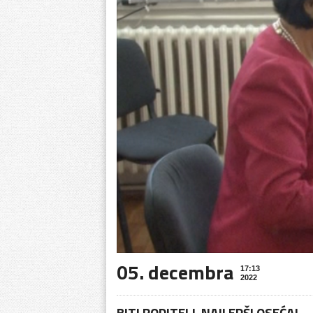
05. decembra
17:13
2022
BITI RODITELJ NAJLEPŠI OSEĆAJ 