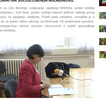
i su više decenija: iseljavanje, opadanje fertiliteta, porast srednje
uškaraca i kod žena, porast srednje starosti prilikom rađanja prvog
 utiču na opadanje nataliteta. Pored pada nataliteta, mortalitet je u
 se parovi teško odučuju na formiranje i/ili proširivanje porodice.
emigracione tokove, prisutnu neizvesnost u uspeh sprovođenja
 fertiliteta.