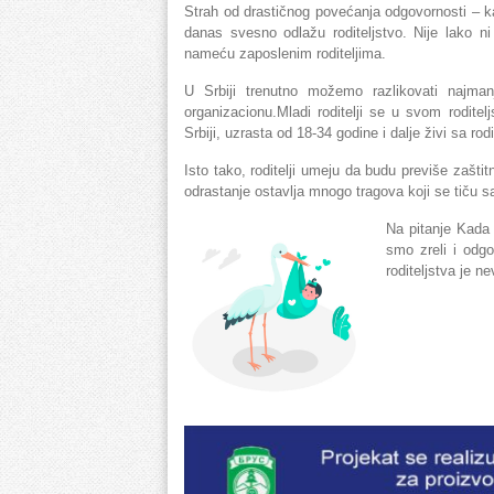
Strah od drastičnog povećanja odgovornosti – ka
danas svesno odlažu roditeljstvo. Nije lako n
nameću zaposlenim roditeljima.
U Srbiji trenutno možemo razlikovati najmanje
organizacionu.Mladi roditelji se u svom roditel
Srbiji, uzrasta od 18-34 godine i dalje živi sa rodi
Isto tako, roditelji umeju da budu previše zašti
odrastanje ostavlja mnogo tragova koji se tiču s
Na pitanje Kada
smo zreli i odgo
roditeljstva je n