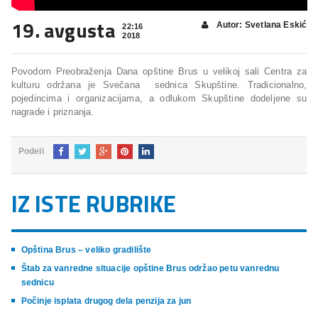
19. avgusta
Autor: Svetlana Eskić
22:16
2018
Povodom Preobraženja Dana opštine Brus u velikoj sali Centra za
kulturu održana je Svečana sednica Skupštine. Tradicionalno,
pojedincima i organizacijama, a odlukom Skupštine dodeljene su
nagrade i priznanja.
Podeli
IZ ISTE RUBRIKE
Opština Brus – veliko gradilište
Štab za vanredne situacije opštine Brus održao petu vanrednu
sednicu
Počinje isplata drugog dela penzija za jun