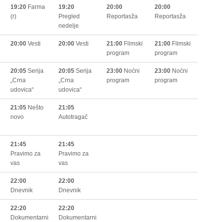
19:20
Farma
19:20
20:00
20:00
(r)
Pregled
Reportasža
Reportasža
nedelje
20:00
Vesti
20:00
Vesti
21:00
Filmski
21:00
Filmski
program
program
20:05
Serija
20:05
Serija
23:00
Noćni
23:00
Noćni
„Crna
„Crna
program
program
udovica“
udovica“
21:05
Nešto
21:05
novo
Autotragač
21:45
21:45
Pravimo za
Pravimo za
vas
vas
22:00
22:00
Dnevnik
Dnevnik
22:20
22:20
i
Dokumentarni
Dokumentarni