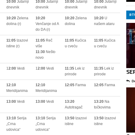
10:00
Jutarnji
10:00
Jutarnji
10:00
Jutarnji
10:00
Jutarnji
dnevnik
dnevnik
dnevnik
dnevnik
RTV
10:20
Zelena
10:20
10:20
Zelena
10:20
U
dolina (r)
Venčanje od A
dolina
našem ataru
do DA (r)
11:05
Izazovi
11:05
Reč
11:05
Kućica
11:05
Kućica
istine (r)
više
u cveću
u cveću
11:30
Nešto
novo
1
2:00
Vesti
1
2:00
Vesti
11:35
Lek iz
11:35
Lek iz
SE
prirode
prirode
De
12:10
12:10
12:05
Farma
12:05
Farma
Meridijanima
Meridijanima
13:00
Vesti
13:00
Vesti
13:20
13:20
Na
Autotragač
točkovima
13:10
Serija
13:10
Serija
13:50
Izazovi
13:50
Izazovi
„Crna
„Crna
istine
istine
udovica“
udovica“