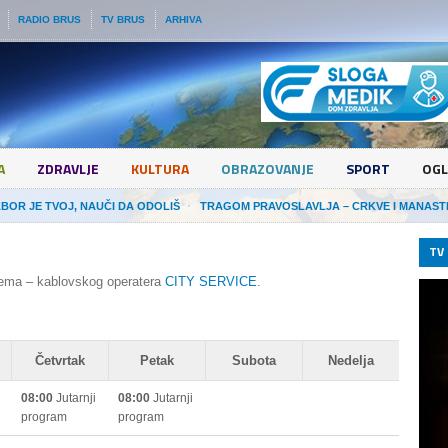
RADIO BRUS
TV BRUS
ARHIVA
A
ZDRAVLJE
KULTURA
OBRAZOVANJE
SPORT
OGL
ZBOR JE TVOJ, NAUČI DA ODOLIŠ
TRAGOM PRAVOSLAVLJA – CRKVE I MANAST
TV 
tema – kablovskog operatera
CITY SERVICE
.
Četvrtak
Petak
Subota
Nedelja
08:00
Jutarnji
08:00
Jutarnji
program
program