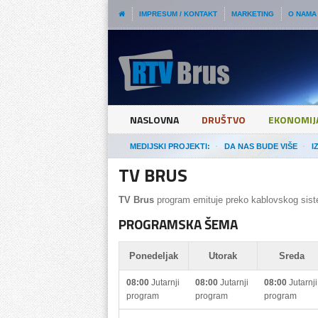
IMPRESUM / KONTAKT
MARKETING
O NAMA
NASLOVNA
DRUŠTVO
EKONOMIJ
MEDIJSKI PROJEKTI:
DA NAS BUDE VIŠE
I
TV BRUS
TV Brus
program emituje preko kablovskog sis
PROGRAMSKA ŠEMA
Ponedeljak
Utorak
Sreda
08:00
Jutarnji
08:00
Jutarnji
08:00
Jutarnji
program
program
program