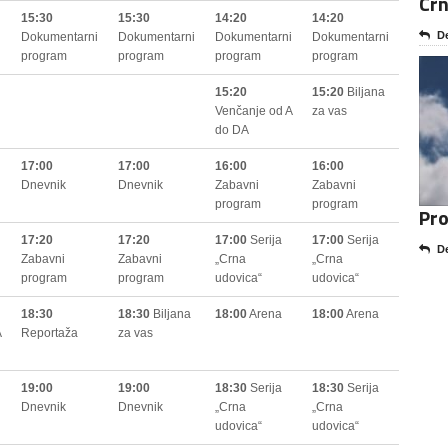
Crn
15:30
15:30
14:20
14:20
De
i
Dokumentarni
Dokumentarni
Dokumentarni
Dokumentarni
program
program
program
program
15:20
15:20
Biljana
Venčanje od A
za vas
do DA
17:00
17:00
16:00
16:00
Dnevnik
Dnevnik
Zabavni
Zabavni
program
program
Pr
17:20
17:20
17:00
Serija
17:00
Serija
De
Zabavni
Zabavni
„Crna
„Crna
program
program
udovica“
udovica“
18:30
18:30
Biljana
18:00
Arena
18:00
Arena
A
Reportaža
za vas
19:00
19:00
18:30
Serija
18:30
Serija
Dnevnik
Dnevnik
„Crna
„Crna
udovica“
udovica“