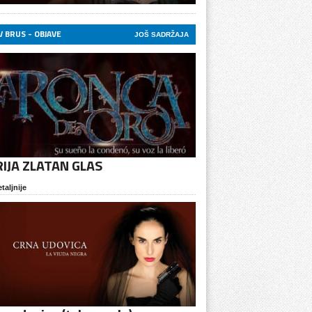
 BRUS - OBJAVE
JOŠ SADRŽAJA
RIJA ZLATAN GLAS
taljnije