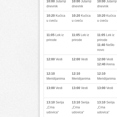
10:00
Jutarnji
10:00
Jutarnji
10:00
Jutarnji
dnevnik
dnevnik
dnevnik
10:20
Kućica
10:20
Kućica
10:20
Kućica
u cveću
u cveću
u cveću
11:05
Lek iz
11:05
Lek iz
11:05
Lek iz
prirode
prirode
prirode
11:40
Nešto
novo
12:00
Vesti
12:00
Vesti
12:00
Vesti
12:40
Arena
12:10
12:10
12:10
Meridijanima
Meridijanima
Meridijanima
13:00
Vesti
13:00
Vesti
13:00
Vesti
13:10
Serija
13:10
Serija
13:10
Serija
„Crna
„Crna
„Crna
udovica“
udovica“
udovica“