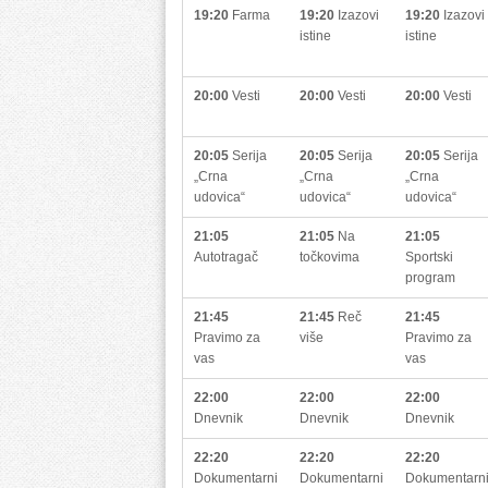
19:20
Farma
19:20
Izazovi
19:20
Izazovi
istine
istine
20:00
Vesti
20:00
Vesti
20:00
Vesti
20:05
Serija
20:05
Serija
20:05
Serija
„Crna
„Crna
„Crna
udovica“
udovica“
udovica“
21:05
21:05
Na
21:05
Autotragač
točkovima
Sportski
program
21:45
21:45
Reč
21:45
Pravimo za
više
Pravimo za
vas
vas
22:00
22:00
22:00
Dnevnik
Dnevnik
Dnevnik
22:20
22:20
22:20
Dokumentarni
Dokumentarni
Dokumentarn