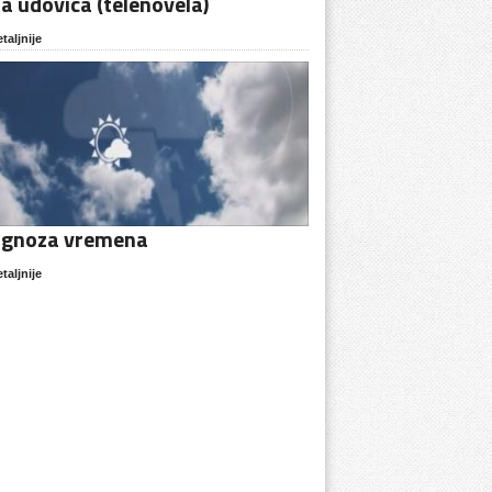
a udovica (telenovela)
taljnije
ognoza vremena
taljnije