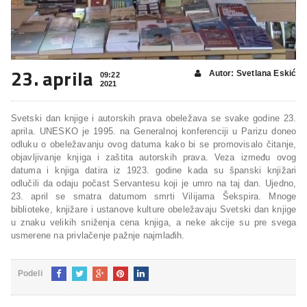
23. aprila
Autor: Svetlana Eskić
09:22
2021
Svetski dan knjige i autorskih prava obeležava se svake godine 23.
aprila. UNESKO je 1995. na Generalnoj konferenciji u Parizu doneo
odluku o obeležavanju ovog datuma kako bi se promovisalo čitanje,
objavljivanje knjiga i zaštita autorskih prava. Veza između ovog
datuma i knjiga datira iz 1923. godine kada su španski knjižari
odlučili da odaju počast Servantesu koji je umro na taj dan. Ujedno,
23. april se smatra datumom smrti Vilijama Šekspira. Mnoge
biblioteke, knjižare i ustanove kulture obeležavaju Svetski dan knjige
u znaku velikih sniženja cena knjiga, a neke akcije su pre svega
usmerene na privlačenje pažnje najmlađih.
Podeli