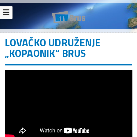
☰
LOVAČKO UDRUŽENJE
„KOPAONIK“ BRUS