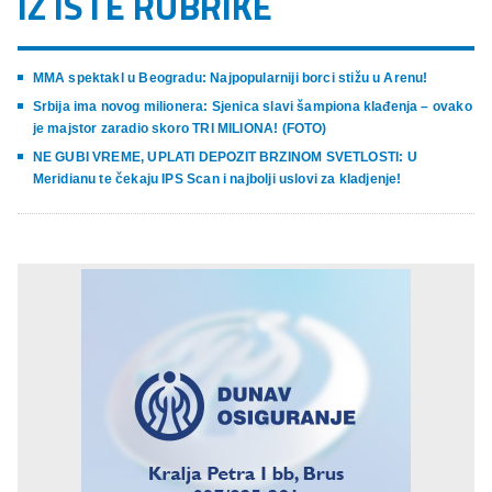
IZ ISTE RUBRIKE
MMA spektakl u Beogradu: Najpopularniji borci stižu u Arenu!
Srbija ima novog milionera: Sjenica slavi šampiona klađenja – ovako
je majstor zaradio skoro TRI MILIONA! (FOTO)
NE GUBI VREME, UPLATI DEPOZIT BRZINOM SVETLOSTI: U
Meridianu te čekaju IPS Scan i najbolji uslovi za kladjenje!