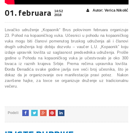
01. februara
Autor: Verica Nikolić
14:52
2018
Lovačko udruženje „Kopaonik“ Brus polovinom februara organizuje
23. Pohod na kopaoničkog vuka. Učesnici u pohodu na kopaoničkog
vuka mogu biti članovi pomenutog bruskog udruženja ali i članovi
drugih udruženja koji dobiju dozvolu – vaučer L.U. „Kopaonik” koju
izdaje upravnik lovišta uz saglasnost predsednika udruženja. Prošle
godine u Pohodu na kopaoničkog vuka je učestvovalo je oko 300
lovaca iz raznih krajeva Srbije. Prema rečima upravnika lovišta
Đorđa Đenadića svake godine javlja sve veći broj učesnika, što je
dokaz da je organizovanje ove manifestacije pravi potez. Nakon
završene hajke, za lovce se organizuje druženje uz tradicionalnu
večeru.
Podeli