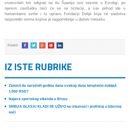
crveno-beli tim odigrati na tlu Španije ove sezone u Evroligi, po
njenom završetku naći će se na licitaciji, a sav prihod ide u
humanitarne svrhe i to upravo Fondaciji Delije koja će sredstva
rasporediti onima kojima je najpotrebnije u datom trenutku.
Podeli
IZ ISTE RUBRIKE
Zamisli da narednih godinu dana svakog dana besplatno dobijaš
1.000 RSD?
Najava sportskog vikenda u Brusu
SRBIJA GLASA! KLADI SE UŽIVO na izlaznost i profitiraj u izbornoj
noći