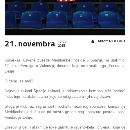
21. novembra
Autor: RTV Brus
12:20
2025
Кošarkaši Crvene zvezde Meridianbet nosiće u Španiji, na utakmici
12. kola Evrolige u Valensiji, dresove koje će krasiti logo „Fondacije
Delije”.
O čemu se radi?
Najnoviji zakoni Španije zabranjuju reklamiranje kompanija iz “beting”
industrije na utakmicama koje se odigravaju u njihovoj državi.
Stoga je klub, uz saglasnost i podršku nazivnog sponzora, kompanije
Meridianbet, odlučio da na mesto generalnog sponzora postavi, logo
Fondacije Delije.
Dresovi u četiri utakmice (dve garniture crveno-bela i crvena), koje će