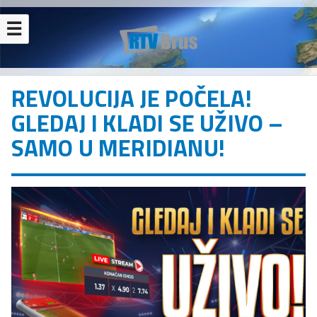
☰
REVOLUCIJA JE POČELA!
GLEDAJ I KLADI SE UŽIVO –
SAMO U MERIDIANU!