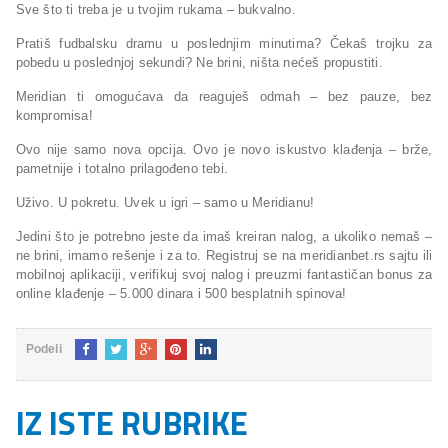
Sve što ti treba je u tvojim rukama – bukvalno.
Pratiš fudbalsku dramu u poslednjim minutima? Čekaš trojku za
pobedu u poslednjoj sekundi? Ne brini, ništa nećeš propustiti.
Meridian ti omogućava da reaguješ odmah – bez pauze, bez
kompromisa!
Ovo nije samo nova opcija. Ovo je novo iskustvo klađenja – brže,
pametnije i totalno prilagođeno tebi.
Uživo. U pokretu. Uvek u igri – samo u Meridianu!
Jedini što je potrebno jeste da imaš kreiran nalog, a ukoliko nemaš –
ne brini, imamo rešenje i za to. Registruj se na meridianbet.rs sajtu ili
mobilnoj aplikaciji, verifikuj svoj nalog i preuzmi fantastičan bonus za
online klađenje – 5.000 dinara i 500 besplatnih spinova!
Podeli
IZ ISTE RUBRIKE