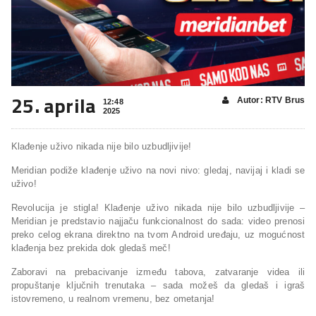
25. aprila
Autor: RTV Brus
12:48
2025
Klađenje uživo nikada nije bilo uzbudljivije!
Meridian podiže klađenje uživo na novi nivo: gledaj, navijaj i kladi se
uživo!
Revolucija je stigla! Klađenje uživo nikada nije bilo uzbudljivije –
Meridian je predstavio najjaču funkcionalnost do sada: video prenosi
preko celog ekrana direktno na tvom Android uređaju, uz mogućnost
klađenja bez prekida dok gledaš meč!
Zaboravi na prebacivanje između tabova, zatvaranje videa ili
propuštanje ključnih trenutaka – sada možeš da gledaš i igraš
istovremeno, u realnom vremenu, bez ometanja!