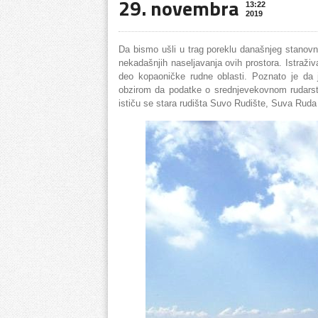
29. novembra
13:22
2019
Da bismo ušli u trag poreklu današnjeg stanovn
nekadašnjih naseljavanja ovih prostora. Istraživa
deo kopaoničke rudne oblasti. Poznato je da 
obzirom da podatke o srednjevekovnom rudarstv
ističu se stara rudišta Suvo Rudište, Suva Ruda