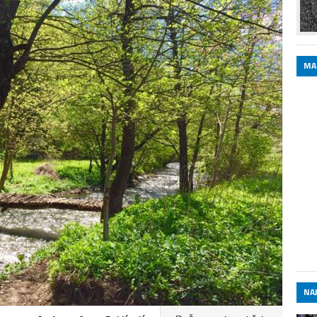
MA
NAJ