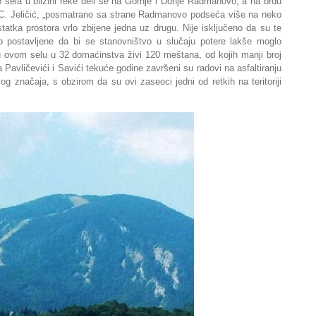
sela u blizini reke deli se na Gornje i Donje Radmanovo, a na brdu
 C. Jeličić, „posmatrano sa strane Radmanovo podseća više na neko
atka prostora vrlo zbijene jedna uz drugu. Nije isključeno da su te
 postavljene da bi se stanovništvo u slučaju potere lakše moglo
u ovom selu u 32 domaćinstva živi 120 meštana, od kojih manji broj
avličevići i Savići tekuće godine završeni su radovi na asfaltiranju
g značaja, s obzirom da su ovi zaseoci jedni od retkih na teritoriji