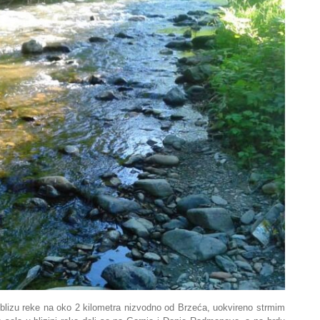
blizu reke na oko 2 kilometra nizvodno od Brzeća, uokvireno strmim