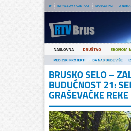
IMPRESUM / KONTAKT
MARKETING
O NAMA
NASLOVNA
DRUŠTVO
EKONOMIJ
MEDIJSKI PROJEKTI:
DA NAS BUDE VIŠE
I
BRUSKO SELO – ZA
BUDUĆNOST 21: SEL
GRAŠEVAČKE REKE