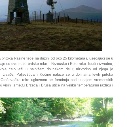
pritoka Rasine teče na dužini od oko 25 kilometara i, usecajući se u
staje od dve male brdske reke – Brzećske i Bele reke. Idući nizvodno,
 koje celo leži u najnižem dolinskom delu; nizvodno od njega je
. Livađe, Paljevštica i Kočine nalaze se u dolinama levih pritoka
 Graševačke reke uglavnom se formiraju pod uticajem vremenskih
j visini između Brzeća i Brusa utiče na veliku temperaturnu razliku i