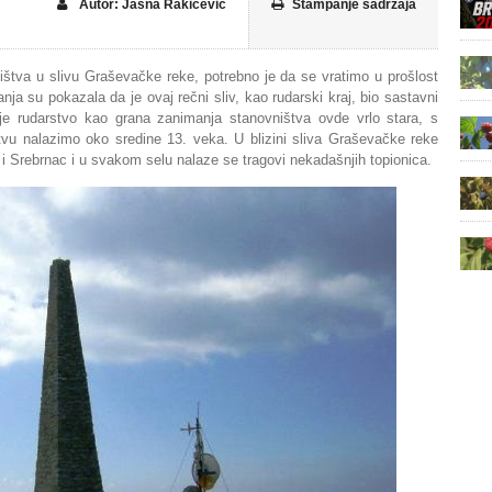
Autor: Jasna Rakićević
Štampanje sadržaja
ištva u slivu Graševačke reke, potrebno je da se vratimo u prošlost
nja su pokazala da je ovaj rečni sliv, kao rudarski kraj, bio sastavni
je rudarstvo kao grana zanimanja stanovništva ovde vrlo stara, s
u nalazimo oko sredine 13. veka. U blizini sliva Graševačke reke
 i Srebrnac i u svakom selu nalaze se tragovi nekadašnjih topionica.