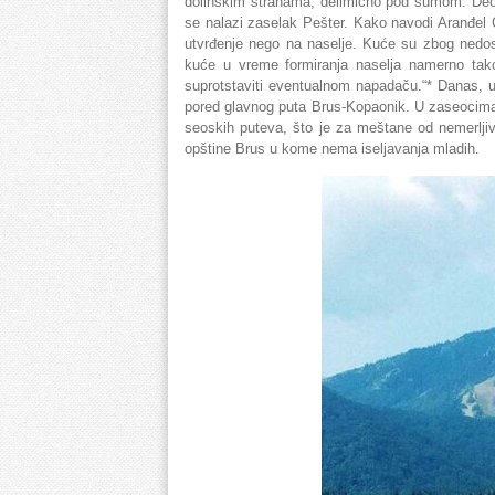
dolinskim stranama, delimično pod šumom. Deo 
se nalazi zaselak Pešter. Kako navodi Aranđel
utvrđenje nego na naselje. Kuće su zbog nedost
kuće u vreme formiranja naselja namerno tako
suprotstaviti eventualnom napadaču.“* Danas, 
pored glavnog puta Brus-Kopaonik. U zaseocima P
seoskih puteva, što je za meštane od nemerljivo
opštine Brus u kome nema iseljavanja mladih.