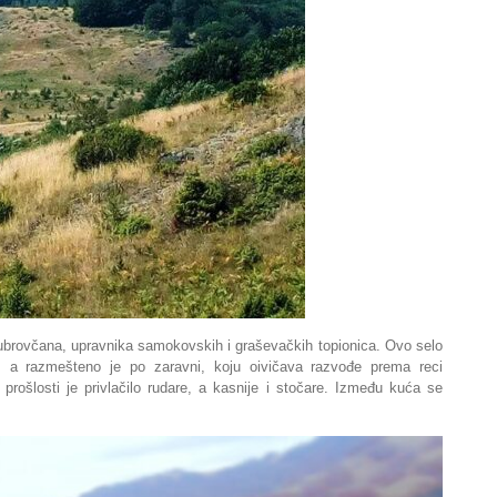
ubrovčana, upravnika samokovskih i graševačkih topionica. Ovo selo
, a razmešteno je po zaravni, koju oivičava razvođe prema reci
prošlosti je privlačilo rudare, a kasnije i stočare. Između kuća se