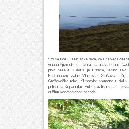
Što se tiče Graševačke reke, ova najveća desna 
vododržljive stene, stvara planinsku dolinu. Na
prvo naselje u dolini je Brzeće, jedino selo
Radmanovo, zatim Vlajkovci, Graševci i Žiljci
Graševačke reke. Klimatske promene u dolini
prilika na Kopaoniku. Velika razlika u nadmorsko
dužinu vegetacionog perioda.