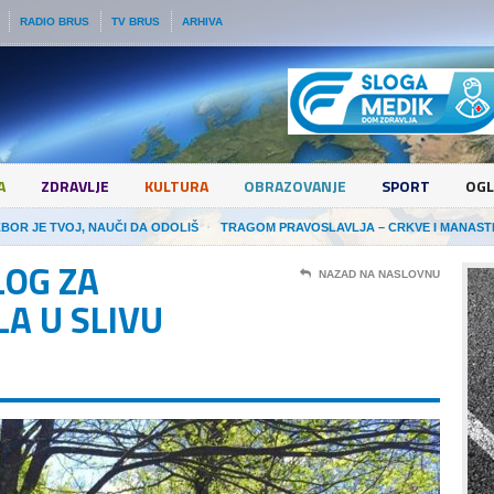
RADIO BRUS
TV BRUS
ARHIVA
A
ZDRAVLJE
KULTURA
OBRAZOVANJE
SPORT
OGL
ZBOR JE TVOJ, NAUČI DA ODOLIŠ
TRAGOM PRAVOSLAVLJA – CRKVE I MANAST
LOG ZA
NAZAD NA NASLOVNU
A U SLIVU