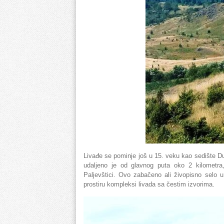
Livađe se pominje još u 15. veku kao sedište D
udaljeno je od glavnog puta oko 2 kilometra
Paljevštici. Ovo zabačeno ali živopisno selo u 
prostiru kompleksi livada sa čestim izvorima.