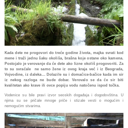
Kada dete ne progovori do treće godine života, majka svrati kod
mene i traži jednu šaku okoliša, brašna koje ostane oko kamena.
Postojalo je verovanje da će dete ako lizne okoliš progovoriti. Za
to su svraćale ne samo žene iz ovog kraja već i iz Beograda,
Vojvodine, iz daleka… Dolazile su i domaćice-bačice kada im sir
iz nekog razloga ne bude dobar. Verovalo se da će sir biti
kvalitetan ako krave ili ovce popiju vodu natočenu ispod točka.
Vodenice su bile pravi izvor seoskih događaja i dogodovština. U
njima su se pričale mnoge priče i stizale vesti o mogućim i
nemogućim stvarima.