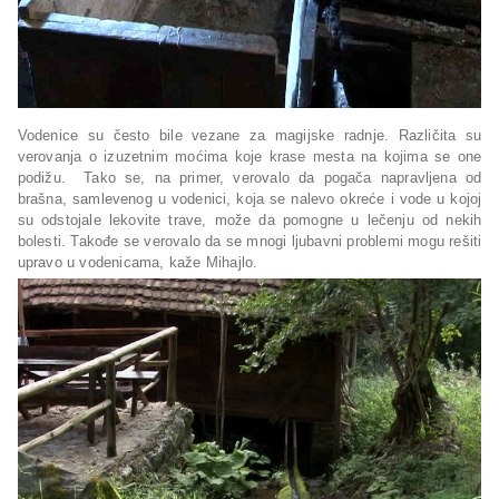
Vodenice su često bile vezane za magijske radnje. Različita su
verovanja o izuzetnim moćima koje krase mesta na kojima se one
podižu. Tako se, na primer, verovalo da pogača napravljena od
brašna, samlevenog u vodenici, koja se nalevo okreće i vode u kojoj
su odstojale lekovite trave, može da pomogne u lečenju od nekih
bolesti. Takođe se verovalo da se mnogi ljubavni problemi mogu rešiti
upravo u vodenicama, kaže Mihajlo.