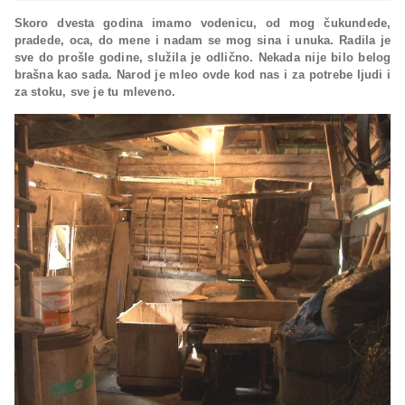
Skoro dvesta godina imamo vodenicu, od mog čukundede,
pradede, oca, do mene i nadam se mog sina i unuka. Radila je
sve do prošle godine, služila je odlično. Nekada nije bilo belog
brašna kao sada. Narod je mleo ovde kod nas i za potrebe ljudi i
za stoku, sve je tu mleveno.