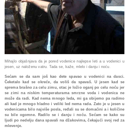
Mihajlo objašnjava da je pored vodenice najlepse leti a u vodenici u
jesen, uz naloženu vatru. Tada se, kaže, mlelo i danju i noću.
Sećam se da sam još kao dete spavao u vodenici na dasci.
Čeketalo kad se okreće, da voliš da spavaš. U jesen kad se
sprema brašno za celu zimu, otac je ložio oganj po celu noću jer
se zimi na niskim temperaturama smrzne voda i vodenica ne
može da radi. Kad nema mnogo leda, mi ga obijemo pa radimo
ali kad je mnogo hladno i veliki led nema rada. Zato je u jesen u
vodenicama bilo najviše posla, ređali su se domaćini a i količine
su bile ogomne. Radilo se i danju i noću. Sećam se kako su
ljudi po nedelju dana spavali na džakovima, čekajući svoj red za
mlevenje.