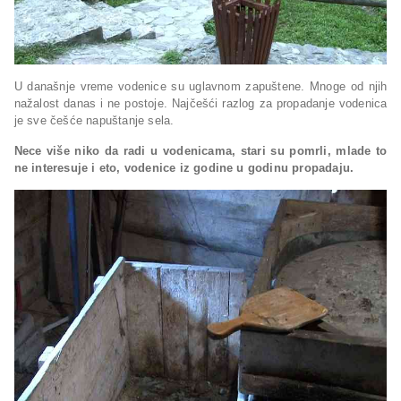
U današnje vreme vodenice su uglavnom zapuštene. Mnoge od njih
nažalost danas i ne postoje. Najčešći razlog za propadanje vodenica
je sve češće napuštanje sela.
Nece više niko da radi u vodenicama, stari su pomrli, mlade to
ne interesuje i eto, vodenice iz godine u godinu propadaju.