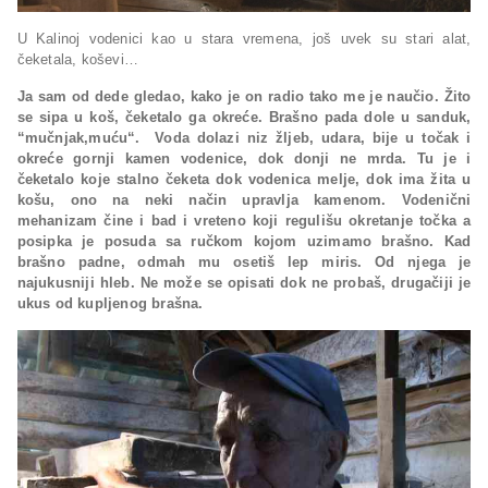
U Kalinoj vodenici kao u stara vremena, još uvek su stari alat,
čeketala, koševi…
Ja sam od dede gledao, kako je on radio tako me je naučio. Žito
se sipa u koš, čeketalo ga okreće. Brašno pada dole u sanduk,
“mučnjak,muću“. Voda dolazi niz žljeb, udara, bije u točak i
okreće gornji kamen vodenice, dok donji ne mrda. Tu je i
čeketalo koje stalno čeketa dok vodenica melje, dok ima žita u
košu, ono na neki način upravlja kamenom. Vodenični
mehanizam čine i bad i vreteno koji regulišu okretanje točka a
posipka je posuda sa ručkom kojom uzimamo brašno. Kad
brašno padne, odmah mu osetiš lep miris. Od njega je
najukusniji hleb. Ne može se opisati dok ne probaš, drugačiji je
ukus od kupljenog brašna.