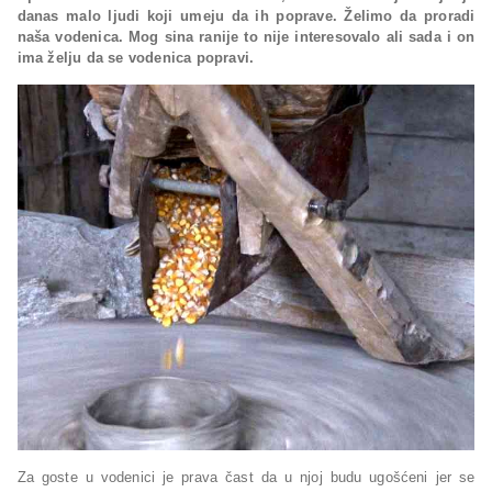
danas malo ljudi koji umeju da ih poprave. Želimo da proradi
naša vodenica. Mog sina ranije to nije interesovalo ali sada i on
ima želju da se vodenica popravi.
Za goste u vodenici je prava čast da u njoj budu ugošćeni jer se