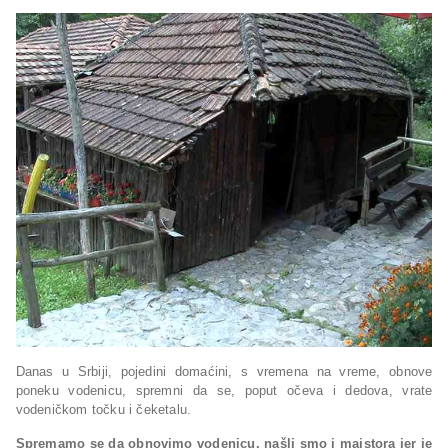
Danas u Srbiji, pojedini domaćini, s vremena na vreme, obnove
poneku vodenicu, spremni da se, poput očeva i dedova, vrate
vodeničkom točku i čeketalu.
Spremamo se da obnovimo vodenicu, našli smo i majstora jer je