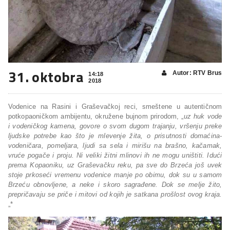
31. oktobra
Autor: RTV Brus
14:18
2018
Vodenice na Rasini i Graševačkoj reci, smeštene u autentičnom
potkopaoničkom ambijentu, okružene bujnom prirodom, „
uz huk vode
i vodeničkog kamena, govore o svom dugom trajanju, vršenju preke
ljudske potrebe kao što je mlevenje žita, o prisutnosti domaćina-
vodeničara, pomeljara, ljudi sa sela i mirišu na brašno, kačamak,
vruće pogače i proju. Ni veliki žitni mlinovi ih ne mogu uništiti. Idući
prema Kopaoniku, uz Graševačku reku, pa sve do Brzeća još uvek
stoje prkoseći vremenu vodenice manje po obimu, dok su u samom
Brzeću obnovljene, a neke i skoro sagrađene. Dok se melje žito,
prepričavaju se priče i mitovi od kojih je satkana prošlost ovog kraja.
„*