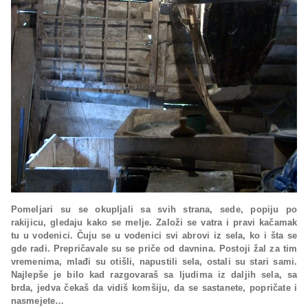
Pomeljari su se okupljali sa svih strana, sede, popiju po
rakijicu, gledaju kako se melje. Založi se vatra i pravi kačamak
tu u vodenici. Čuju se u vodenici svi abrovi iz sela, ko i šta se
gde radi. Prepričavale su se priče od davnina. Postoji žal za tim
vremenima, mlađi su otišli, napustili sela, ostali su stari sami.
Najlepše je bilo kad razgovaraš sa ljudima iz daljih sela, sa
brda, jedva čekaš da vidiš komšiju, da se sastanete, popričate i
nasmejete…