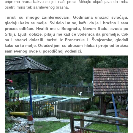
priprema hrana kakvu su jeli naši preci. Mihajlo objašnjava da treba
osetiti miris tek samlevenog brašna.
Turisti su mnogo zainteresovani. Godinama unazad svraćaju,
gledaju kako se melje. Svidelo im se, kažu da je i brašno i sam
proces odličan. Hvalili me u Beogradu, Novom Sadu, svuda po
Srbiji. Ljudi dolaze, pitaju me kad će vodenica da promelje. Čak
su i stranci dolazili, turisti iz Francuske i Švajcarske, gledali
kako se to melje. Oduševljeni su ukusom hleba i proje od brašna
samlevenog ovde u porodičnoj vodenici.