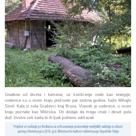
Građene od drveta i kamena, uz korišćenje vode kao energije,
vodenice su u ovom kraju preživele par stotina godina, kaže Mihajlo
Simić Kala iz sela Graševci kraj Brusa. Vlasnik je vodenice, u ovom
kraju poznate kao Mitićska. On dodaje da mogu imati i deset puta
duži životni vek kada bi ih ljudi pošteno održavali.