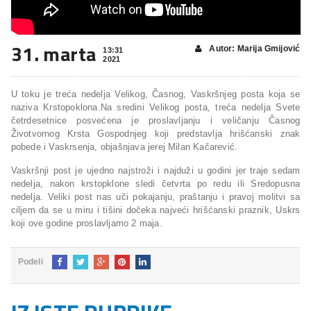
31. marta
Autor: Marija Gmijović
13:31
2021
U toku je treća nedelja Velikog, Časnog, Vaskršnjeg posta koja se
naziva Krstopoklona.Na sredini Velikog posta, treća nedelja Svete
četrdesetnice posvećena je proslavljanju i veličanju Časnog
Životvornog Krsta Gospodnjeg koji predstavlja hrišćanski znak
pobede i Vaskrsenja, objašnjava jerej Milan Kačarević.
Vaskršnji post je ujedno najstroži i najduži u godini jer traje sedam
nedelja, nakon krstopklone sledi četvrta po redu ili Sredopusna
nedelja. Veliki post nas uči pokajanju, praštanju i pravoj molitvi sa
ciljem da se u miru i tišini dočeka najveći hrišćanski praznik, Uskrs
koji ove godine proslavljamo 2 maja.
Podeli