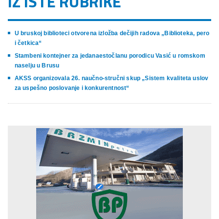
IZ ISTE RUBRIKE
U bruskoj biblioteci otvorena izložba dečijih radova „Biblioteka, pero
i četkica“
Stambeni kontejner za jedanaestočlanu porodicu Vasić u romskom
naselju u Brusu
AKSS organizovala 26. naučno-stručni skup „Sistem kvaliteta uslov
za uspešno poslovanje i konkurentnost“