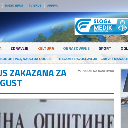
RADIO BRUS
TV BRUS
ARHIVA
A
ZDRAVLJE
KULTURA
OBRAZOVANJE
SPORT
OGL
ZBOR JE TVOJ, NAUČI DA ODOLIŠ
TRAGOM PRAVOSLAVLJA – CRKVE I MANAST
RUS ZAKAZANA ZA
NAZAD NA NASLOVNU
VGUST