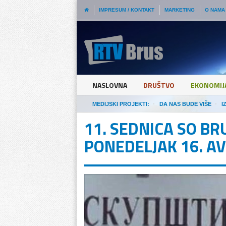
IMPRESUM / KONTAKT
MARKETING
O NAMA
NASLOVNA
DRUŠTVO
EKONOMIJ
MEDIJSKI PROJEKTI:
DA NAS BUDE VIŠE
I
11. SEDNICA SO B
PONEDELJAK 16. A