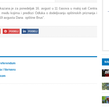
kazana je za ponedeljak 16. avgust u 11 časova u maloj sali Centra
među kojima i predlozi Odluka o dodeljivanju opštinskih priznanja i
„19 avgusta Dana opštine Brus“.
PODELI
PODELI
NAJ
 referendum
a i Varnavu
ikom