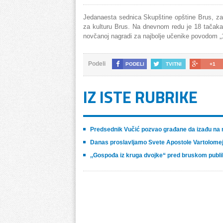
Jedanaesta sednica Skupštine opštine Brus, za
za kulturu Brus. Na dnevnom redu je 18 tačaka 
novčanoj nagradi za najbolje učenike povodom 
Podeli
PODELI
TVITNI
+1
IZ ISTE RUBRIKE
Predsednik Vučić pozvao građane da izađu na
Danas proslavljamo Svete Apostole Vartolomej
,,Gospođa iz kruga dvojke“ pred bruskom publ