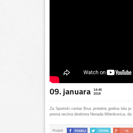
09. januara
14:45
2018
Za Sportski centar Brus protekla godina bila je
prema recima direktora Nenada Milenkovica, da S
Podeli
PODELI
TVITNI
+1