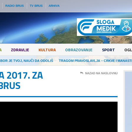
RADIO BRUS
TV BRUS
ARHIVA
A
ZDRAVLJE
KULTURA
OBRAZOVANJE
SPORT
OGL
ZBOR JE TVOJ, NAUČI DA ODOLIŠ
TRAGOM PRAVOSLAVLJA – CRKVE I MANAST
 2017. ZA
NAZAD NA NASLOVNU
BRUS