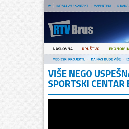
IMPRESUM / KONTAKT
MARKETING
O NAMA
NASLOVNA
DRUŠTVO
EKONOMIJ
MEDIJSKI PROJEKTI:
DA NAS BUDE VIŠE
I
VIŠE NEGO USPEŠNA
SPORTSKI CENTAR 