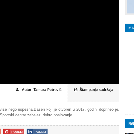
MA
Autor: Tamara Petrović
Štampanje sadržaja
 vise nego uspesna.Bazen koji je otvoren u 2017. godini doprineo je,
portski centar zabelezi dobro poslovanje.
NAJ
PODELI
PODELI