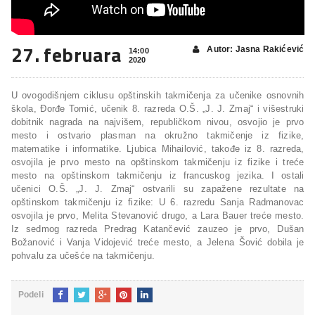
27. februara
Autor: Jasna Rakićević
14:00
2020
U ovogodišnjem ciklusu opštinskih takmičenja za učenike osnovnih
škola, Đorđe Tomić, učenik 8. razreda O.Š. „J. J. Zmaj“ i višestruki
dobitnik nagrada na najvišem, republičkom nivou, osvojio je prvo
mesto i ostvario plasman na okružno takmičenje iz fizike,
matematike i informatike. Ljubica Mihailović, takođe iz 8. razreda,
osvojila je prvo mesto na opštinskom takmičenju iz fizike i treće
mesto na opštinskom takmičenju iz francuskog jezika. I ostali
učenici O.Š. „J. J. Zmaj“ ostvarili su zapažene rezultate na
opštinskom takmičenju iz fizike: U 6. razredu Sanja Radmanovac
osvojila je prvo, Melita Stevanović drugo, a Lara Bauer treće mesto.
Iz sedmog razreda Predrag Katančević zauzeo je prvo, Dušan
Božanović i Vanja Vidojević treće mesto, a Jelena Šović dobila je
pohvalu za učešće na takmičenju.
Podeli