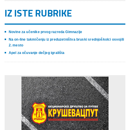
IZ ISTE RUBRIKE
Novine za učenike prvog razreda Gimnazije
Na on-line takmičenju iz preduzetništva bruski srednjoškolci osvojili
2. mesto
Apel za očuvanje dečjeg igrališta