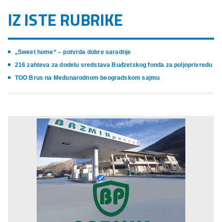
IZ ISTE RUBRIKE
„Sweet home“ – potvrda dobre saradnje
216 zahteva za dodelu sredstava Buđzetskog fonda za poljoprivredu
TOO Brus na Međunarodnom beogradskom sajmu