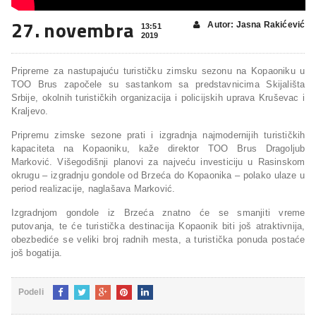
27. novembra
Autor: Jasna Rakićević
13:51
2019
Pripreme za nastupajuću turističku zimsku sezonu na Kopaoniku u
TOO Brus započele su sastankom sa predstavnicima Skijališta
Srbije, okolnih turističkih organizacija i policijskih uprava Kruševac i
Kraljevo.
Pripremu zimske sezone prati i izgradnja najmodernijih turističkih
kapaciteta na Kopaoniku, kaže direktor TOO Brus Dragoljub
Marković. Višegodišnji planovi za najveću investiciju u Rasinskom
okrugu – izgradnju gondole od Brzeća do Kopaonika – polako ulaze u
period realizacije, naglašava Marković.
Izgradnjom gondole iz Brzeća znatno će se smanjiti vreme
putovanja, te će turistička destinacija Kopaonik biti još atraktivnija,
obezbediće se veliki broj radnih mesta, a turistička ponuda postaće
još bogatija.
Podeli