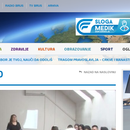
RADIO BRUS
TV BRUS
ARHIVA
A
ZDRAVLJE
KULTURA
OBRAZOVANJE
SPORT
OGL
ZBOR JE TVOJ, NAUČI DA ODOLIŠ
TRAGOM PRAVOSLAVLJA – CRKVE I MANAST
O
NAZAD NA NASLOVNU