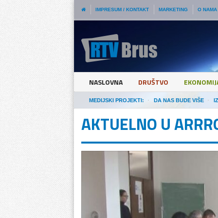
IMPRESUM / KONTAKT
MARKETING
O NAMA
NASLOVNA
DRUŠTVO
EKONOMIJ
MEDIJSKI PROJEKTI:
DA NAS BUDE VIŠE
I
AKTUELNO U ARRR