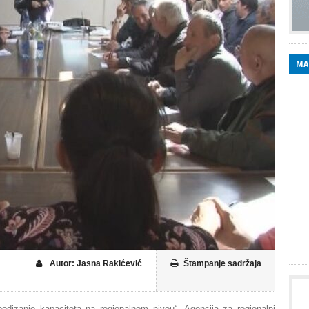
MA
Autor: Jasna Rakićević
Štampanje sadržaja
odizanje kapaciteta na regionalnom nivou“, Agencija za regionalni