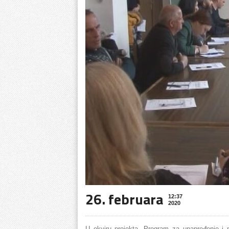
26. februara
12:37
2020
U okviru projekta „Program za unapređenje i p