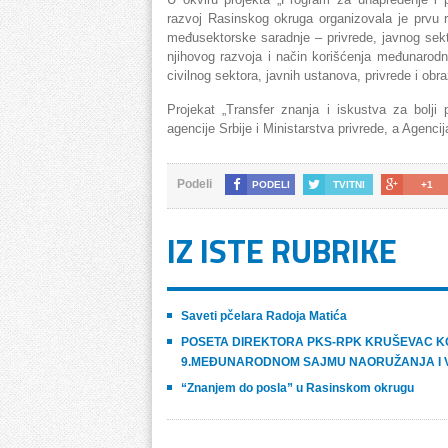
razvoj Rasinskog okruga organizovala je prvu r
međusektorske saradnje – privrede, javnog sekto
njihovog razvoja i način korišćenja međunarodni
civilnog sektora, javnih ustanova, privrede i ob
Projekat „Transfer znanja i iskustva za bolji
agencije Srbije i Ministarstva privrede, a Agenc
Podeli
PODELI
TVITNI
+1
IZ ISTE RUBRIKE
Saveti pčelara Radoja Matića
POSETA DIREKTORA PKS-RPK KRUŠEVAC K
9.MEĐUNARODNOM SAJMU NAORUŽANJA I V
“Znanjem do posla” u Rasinskom okrugu