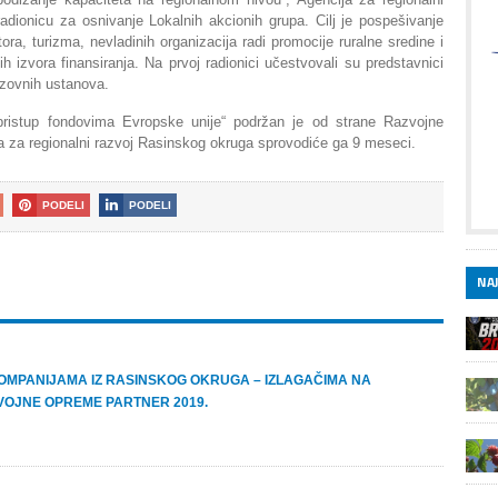
adionicu za osnivanje Lokalnih akcionih grupa. Cilj je pospešivanje
ra, turizma, nevladinih organizacija radi promocije ruralne sredine i
h izvora finansiranja. Na prvoj radionici učestvovali su predstavnici
razovnih ustanova.
 pristup fondovima Evropske unije“ podržan je od strane Razvojne
ija za regionalni razvoj Rasinskog okruga sprovodiće ga 9 meseci.
PODELI
PODELI
NAJ
OMPANIJAMA IZ RASINSKOG OKRUGA – IZLAGAČIMA NA
OJNE OPREME PARTNER 2019.