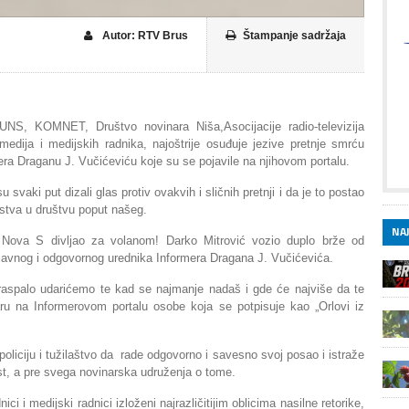
Autor: RTV Brus
Štampanje sadržaja
UNS, KOMNET, Društvo novinara Niša,Asocijacije radio-televizija
medija i medijskih radnika, najoštrije osuđuje jezive pretnje smrću
a Draganu J. Vučićeviću koje su se pojavile na njihovom portalu.
vaki put dizali glas protiv ovakvih i sličnih pretnji i da je to postao
rstva u društvu poput našeg.
NAJ
 Nova S divljao za volanom! Darko Mitrović vozio duplo brže od
 glavnog i odgovornog urednika Informera Dragana J. Vučićevića.
 raspalo udarićemo te kad se najmanje nadaš i gde će najviše da te
ru na Informerovom portalu osobe koja se potpisuje kao „Orlovi iz
policiju i tužilaštvo da rade odgovorno i savesno svoj posao i istraže
ost, a pre svega novinarska udruženja o tome.
i i medijski radnici izloženi najrazličitijim oblicima nasilne retorike,