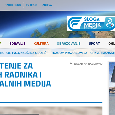
RADIO BRUS
TV BRUS
ARHIVA
A
ZDRAVLJE
KULTURA
OBRAZOVANJE
SPORT
OGL
ZBOR JE TVOJ, NAUČI DA ODOLIŠ
TRAGOM PRAVOSLAVLJA – CRKVE I MANAST
TENJE ZA
NAZAD NA NASLOVNU
 RADNIKA I
KALNIH MEDIJA