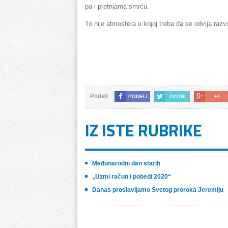
pa i pretnjama smrću.
To nije atmosfera u kojoj treba da se odvija razv
4.03.2
Medijs
Podeli
PODELI
TVITNI
+1
IZ ISTE RUBRIKE
Međunarodni dan starih
„Uzmi račun i pobedi 2020“
Danas proslavljamo Svetog proroka Jeremiju