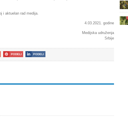
oj i aktuelan rad medija.
021. godine
ka udruženja
Srbije
PODELI
PODELI