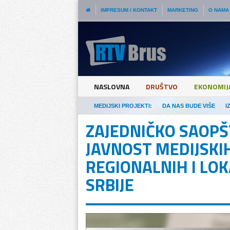
IMPRESUM / KONTAKT
MARKETING
O NAMA
NASLOVNA
DRUŠTVO
EKONOMIJ
MEDIJSKI PROJEKTI:
DA NAS BUDE VIŠE
I
ZAJEDNIČKO SAOPŠ
JAVNOST MEDIJSKIH
REGIONALNIH I LO
SRBIJE