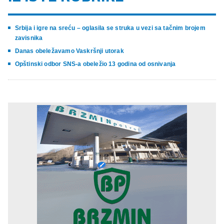
Srbija i igre na sreću – oglasila se struka u vezi sa tačnim brojem
zavisnika
Danas obeležavamo Vaskršnji utorak
Opštinski odbor SNS-a obeležio 13 godina od osnivanja