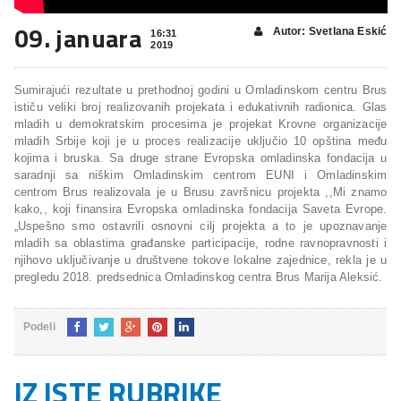
09. januara
Autor: Svetlana Eskić
16:31
2019
Sumirajući rezultate u prethodnoj godini u Omladinskom centru Brus
ističu veliki broj realizovanih projekata i edukativnih radionica. Glas
mladih u demokratskim procesima je projekat Krovne organizacije
mladih Srbije koji je u proces realizacije uključio 10 opština među
kojima i bruska. Sa druge strane Evropska omladinska fondacija u
saradnji sa niškim Omladinskim centrom EUNI i Omladinskim
centrom Brus realizovala je u Brusu završnicu projekta ,,Mi znamo
kako,, koji finansira Evropska omladinska fondacija Saveta Evrope.
„Uspešno smo ostavrili osnovni cilj projekta a to je upoznavanje
mladih sa oblastima građanske participacije, rodne ravnopravnosti i
njihovo uključivanje u društvene tokove lokalne zajednice, rekla je u
pregledu 2018. predsednica Omladinskog centra Brus Marija Aleksić.
Podeli
IZ ISTE RUBRIKE