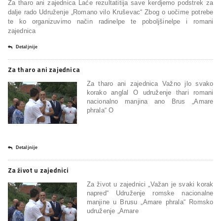
Za tharo ani zajednica Laće rezultatitija save kerdjemo podstrek za
dalje rado Udruženje „Romano vilo Kruševac“ Zbog o uočime potrebe
te ko organizuvimo način radinelpe te poboljšinelpe i romani
zajednica
Detaljnije
Za tharo ani zajednica
Za tharo ani zajednica Važno jlo svako
korako anglal O udruženje thari romani
nacionalno manjina ano Brus „Amare
phrala“ O
Detaljnije
Za život u zajednici
Za život u zajednici „Važan je svaki korak
napred“ Udruženje romske nacionalne
manjine u Brusu „Amare phrala“ Romsko
udruženje „Amare