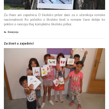
Za tharo ani zajednica O školsko pribor daro za o učenikoja romske
nacionalnosti Ko početko o školsko breš o romane čave dobije ko
poklon o rancoja thaj kompletno školsko pribor,
Detaljnije
Za život u zajednici