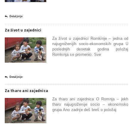
Detaljnije
Za život u zajednici
Za život u zajednici Romkinje – jedna od
najugroženijih socio-ekonomskih grupa U
poslednjih desetak godina položaj
Romkinja se promenio. Sve
Detaljnije
Za tharo ani zajednica
Za tharo ani zajednica O Romnja – jekh
tharo najugroženije socio – ekonomsko
grupa Ano zadnje deš breš o položaj