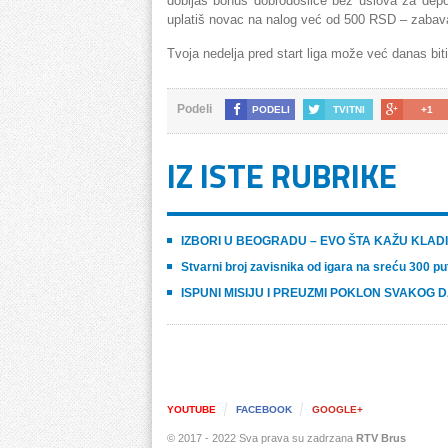
dobijaš bonus dobrodošlice bez uslova za depoz
uplatiš novac na nalog već od 500 RSD – zabava
Tvoja nedelja pred start liga može već danas bit
Podeli
PODELI
TVITNI
+1
IZ ISTE RUBRIKE
IZBORI U BEOGRADU – EVO ŠTA KAŽU KLADI
Stvarni broj zavisnika od igara na sreću 300 pu
ISPUNI MISIJU I PREUZMI POKLON SVAKOG 
YOUTUBE
FACEBOOK
GOOGLE+
© 2017 - 2022 Sva prava su zadrzana
RTV Brus