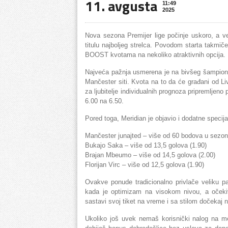
11. avgusta
11:49
2025
Nova sezona Premijer lige počinje uskoro, a v
titulu najboljeg strelca. Povodom starta takmi
BOOST kvotama na nekoliko atraktivnih opcija.
Najveća pažnja usmerena je na bivšeg šampiona, 
Mančester siti. Kvota na to da će građani od Li
za ljubitelje individualnih prognoza pripremlje
6.00 na 6.50.
Pored toga, Meridian je objavio i dodatne specija
Mančester junajted – više od 60 bodova u sezoni
Bukajo Saka – više od 13,5 golova (1.90)
Brajan Mbeumo – više od 14,5 golova (2.00)
Florijan Virc – više od 12,5 golova (1.90)
Ovakve ponude tradicionalno privlače veliku p
kada je optimizam na visokom nivou, a oček
sastavi svoj tiket na vreme i sa stilom dočekaj na
Ukoliko još uvek nemaš korisnički nalog na mer