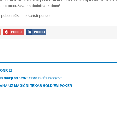
it! Čeka te dva dana poklon tiketa i besplatnih spinova, a ukoliko
 se produžava za dodatna tri dana!
i pobednička – iskoristi ponudu!
PODELI
PODELI
ONICE!
ta manji od senzacionalističkih objava
DANA UZ MAGIČNI TEXAS HOLD’EM POKER!