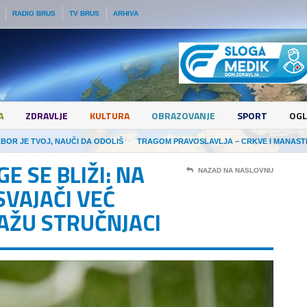
RADIO BRUS
TV BRUS
ARHIVA
A
ZDRAVLJE
KULTURA
OBRAZOVANJE
SPORT
OGL
ZBOR JE TVOJ, NAUČI DA ODOLIŠ
TRAGOM PRAVOSLAVLJA – CRKVE I MANAST
E SE BLIŽI: NA
NAZAD NA NASLOVNU
VAJAČI VEĆ
KAŽU STRUČNJACI