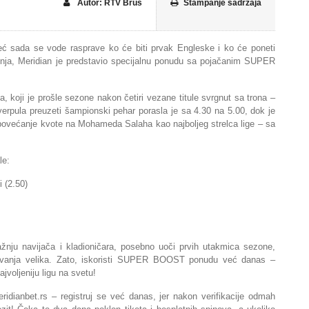
Autor: RTV Brus
Štampanje sadržaja
eć sada se vode rasprave ko će biti prvak Engleske i ko će poneti
čenja, Meridian je predstavio specijalnu ponudu sa pojačanim SUPER
koji je prošle sezone nakon četiri vezane titule svrgnut sa trona –
verpula preuzeti šampionski pehar porasla je sa 4.30 na 5.00, dok je
no povećanje kvote na Mohameda Salaha kao najboljeg strelca lige – sa
le:
 (2.50)
ažnju navijača i kladioničara, posebno uoči prvih utakmica sezone,
ivanja velika. Zato, iskoristi SUPER BOOST ponudu već danas –
jvoljeniju ligu na svetu!
idianbet.rs – registruj se već danas, jer nakon verifikacije odmah