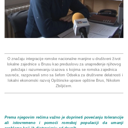
O značaju integracije romske nacionalne manjine u društveni život
lokalne zajednice u Brusu kao preduslovu za unapređenje njihovog
položaja i razumevanju izazova s kojima se romska zajednica
susreće, razgovarali smo sa šefom Odseka za društvene delatnosti i
lokalni ekonomski razvoj Opštinske uprave opštine Brus, Nikolom
Zbiljićem.
Prema njegovim rečima važno je doprineti povećanju tolerancije
ali istovremeno i pomoći romskoj populaciji da umanji