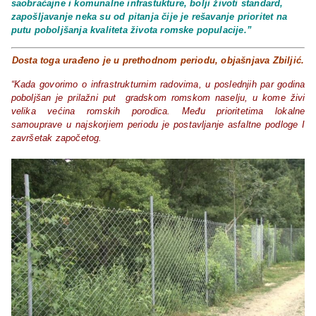
saobraćajne i komunalne infrastukture, bolji životi standard,
zapošljavanje neka su od pitanja čije je rešavanje prioritet na
putu poboljšanja kvaliteta života romske populacije.”
Dosta toga urađeno je u prethodnom periodu, objašnjava Zbiljić.
“Kada govorimo o infrastrukturnim radovima, u poslednjih par godina
poboljšan je prilažni put gradskom romskom naselju, u kome živi
velika većina romskih porodica. Među prioritetima lokalne
samouprave u najskorjiem periodu je postavljanje asfaltne podloge I
završetak započetog.