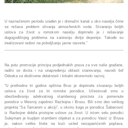
U naznačenom periodu urađen je i drenažni kanal u oko naselja čime
se rešava problem slivanja atmosferskih voda. Stvaranju boljih
uslova za život u romskom naselju doprinelo je i rešavanje
dugogodišnjeg problema na saniranju divlje deponije. Takođe su
irealizovani radovi na poboljšanju javne rasvete.”
Na putu promocije principa podjednakih prava za sve naše građane,
radilo se dosta i na unapređenju oblasti stanovanja, navodi šef
Odseka za društvene delatnosti i lokalni ekonomski razvoj.
“U prethodne tri godine opština Brus je doprinela stvaranju boljih
uslova za život za tri romske porodice. Učestovali smo u
obezbeđivanju adekvatnog stambenog prostora za pomenute
porodice u Mesnoj zajednici Razbojna i Brusu. Bili smo deo velikog
projekta “Sa Tamarom u akciji”, u okviru koga je porodica Šabanović
iz Razbojne dobila pristojne uslove za život. U istom selu porodici
Sulejmani je kupljen stambeni objekat a za porodicu Vasić iz Brusa
je, nakon velike štete na kući usled nezapamćenih poplava,