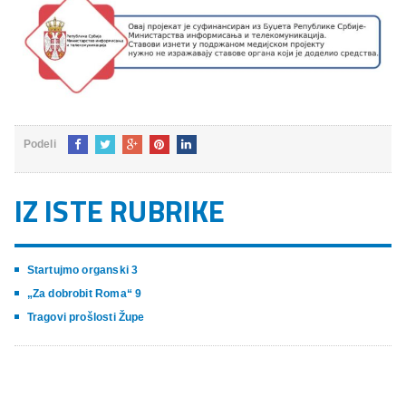
Podeli
IZ ISTE RUBRIKE
Startujmo organski 3
„Za dobrobit Roma“ 9
Tragovi prošlosti Župe