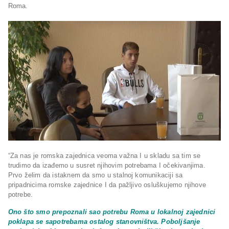
Roma.
“Za nas je romska zajednica veoma važna I u skladu sa tim se
trudimo da izađemo u susret njihovim potrebama I očekivanjima.
Prvo želim da istaknem da smo u stalnoj komunikaciji sa
pripadnicima romske zajednice I da pažljivo osluškujemo njihove
potrebe.
Ono što smo prepoznali sao potrebu Roma u lokalnoj zajednici
poklapa se sapotrebama ostalog stanovništva. Poboljšanje