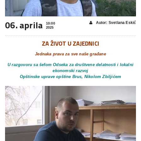
06. aprila
Autor: Svetlana Eskić
10:00
2025
ZA ŽIVOT U ZAJEDNICI
Jednaka prava za sve naše građane
U razgovoru sa šefom Odseka za društvene delatnosti i lokalni
ekonomski razvoj
Opštinske uprave opštine Brus, Nikolom Zbiljićem