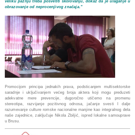
veliku pažnju treba posvetiti školovanju, dokaz da je ulaganje u
obrazovanje od neprocenjivog značaja.”
Promocijom principa jednakih prava, podsticanjem multisektorske
saradnje i uključivanjem većeg broja aktera koji mogu preduzeti
adekvatne mere prevencije, dugoročno utičemo na promenu
stereotipa, razvijanje pozitivnog odnosa, jačanje svesti I dalje
razumevanje culture romske nacionalne manjine kao integralnog dela
naše zajednice, zaključuje Nikola Zbiljić, ispred lokalne samouprave
u Brusu.