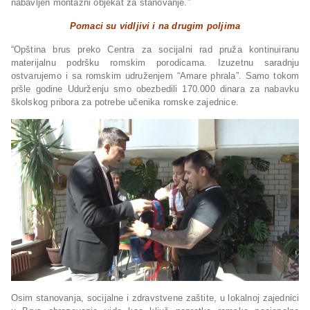
nabavljen montažni objekat za stanovanje.”
Pomaci su vidljivi i na drugim poljima
“Opština brus preko Centra za socijalni rad pruža kontinuiranu
materijalnu podršku romskim porodicama. Izuzetnu saradnju
ostvarujemo i sa romskim udruženjem “Amare phrala”. Samo tokom
pršle godine Udurženju smo obezbedili 170.000 dinara za nabavku
školskog pribora za potrebe učenika romske zajednice.
Osim stanovanja, socijalne i zdravstvene zaštite, u lokalnoj zajednici