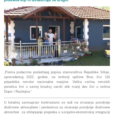
probleme koji ih distanciraju od drugih.
„Prema podacima poslednjeg popisa stanovništva Republike Srbije,
sprovedenog 2022. godine, na teritoriji opštine Brus živi 116
pripadnika romske nacionalne manjine. Velika većina romskih
porodica živi u samoj bruskoj varoši dok manji deo živi u selima
Dupsi i Razbojna.“
U lokalnoj samoupravi kontinuirano se radi na stvaranju povoljnije
društvene atmosphere i preduslova za stvaranje povoljnije društvene
atmosfere za otklanjanje prepreka u socijalno-ekonomskoj integraciji