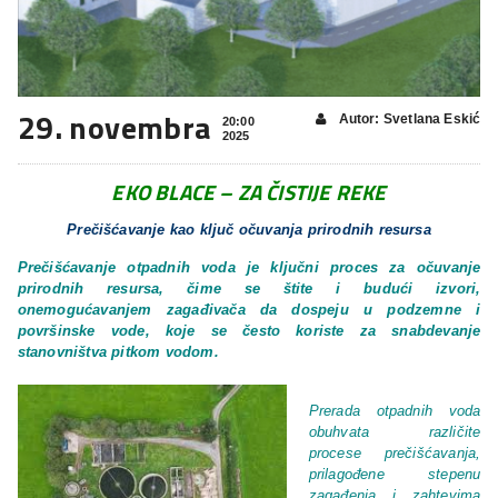
29. novembra
Autor: Svetlana Eskić
20:00
2025
EKO BLACE – ZA ČISTIJE REKE
Prečišćavanje kao ključ očuvanja prirodnih resursa
Prečišćavanje otpadnih voda je ključni proces za očuvanje
prirodnih resursa, čime se štite i budući izvori,
onemogućavanjem zagađivača da dospeju u podzemne i
površinske vode, koje se često koriste za snabdevanje
stanovništva pitkom vodom.
Prerada otpadnih voda
obuhvata različite
procese prečišćavanja,
prilagođene stepenu
zagađenja i zahtevima