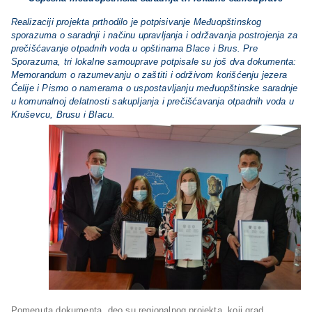
Realizaciji projekta prthodilo je potpisivanje Međuopštinskog
sporazuma o saradnji i načinu upravljanja i održavanja postrojenja za
prečišćavanje otpadnih voda u opštinama Blace i Brus. Pre
Sporazuma, tri lokalne samouprave potpisale su još dva dokumenta:
Memorandum o razumevanju o zaštiti i održivom korišćenju jezera
Ćelije i Pismo o namerama o uspostavljanju međuopštinske saradnje
u komunalnoj delatnosti sakupljanja i prečišćavanja otpadnih voda u
Kruševcu, Brusu i Blacu.
Pomenuta dokumenta, deo su regionalnog projekta, koji grad