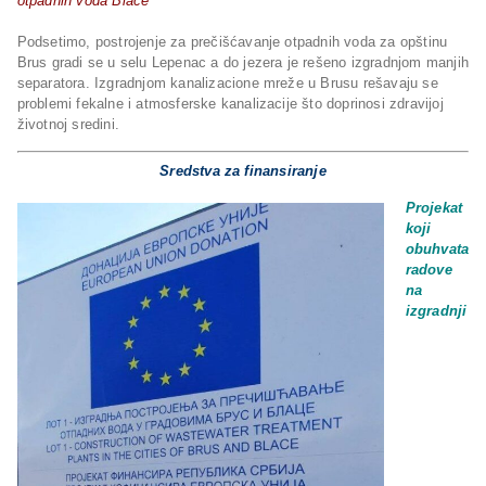
otpadnih voda Blace
Podsetimo, postrojenje za prečišćavanje otpadnih voda za opštinu
Brus gradi se u selu Lepenac a do jezera je rešeno izgradnjom manjih
separatora. Izgradnjom kanalizacione mreže u Brusu rešavaju se
problemi fekalne i atmosferske kanalizacije što doprinosi zdravijoj
životnoj sredini.
Sredstva za finansiranje
Projekat
koji
obuhvata
radove
na
izgradnji