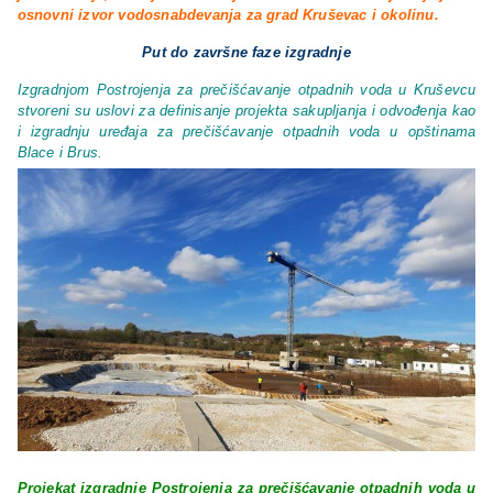
osnovni izvor vodosnabdevanja za grad Kruševac i okolinu.
Put do završne faze izgradnje
Izgradnjom Postrojenja za prečišćavanje otpadnih voda u Kruševcu
stvoreni su uslovi za definisanje projekta sakupljanja i odvođenja kao
i izgradnju uređaja za prečišćavanje otpadnih voda u opštinama
Blace i Brus.
Projekat izgradnje Postrojenja za prečišćavanje otpadnih voda u