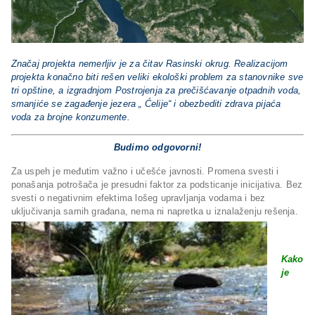
Značaj projekta nemerljiv je za čitav Rasinski okrug. Realizacijom
projekta
konačno biti rešen veliki ekološki problem za stanovnike sve
tri opštine, a izgradnjom Postrojenja za prečišćavanje otpadnih voda,
smanjiće se zagađenje jezera „ Ćelije“ i obezbediti zdrava pijaća
voda za brojne konzumente.
Budimo odgovorni!
Za uspeh je međutim važno i učešće javnosti. Promena svesti i
ponašanja potrošača je presudni faktor za podsticanje inicijativa. Bez
svesti o negativnim efektima lošeg upravljanja vodama i bez
uključivanja samih građana, nema ni napretka u iznalaženju rešenja.
Kako
je