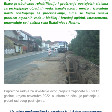
Blacu je obuhvatio rehabilitaciju i proširenje postojećih sistema
za prikupljanje otpadnih voda: kanalizacionu mrežu i izgradnju
novih postrojenja za prečišćavanje, čime se trajno rešava
problem otpadnih voda u blačkoj i bruskoj opštini. Istovremeno,
unapređuje se i zaštita reka Blatašnice i Rasine.
Pripremne radnje za izvođenje ovog projekta započete su pre tri
godine, krajem novembra 2022. a uskoro se očekuje puštanje u
probni rad ovog postrojenja.
Uspešna međuopštinska saradnja tri lokalne samouprave