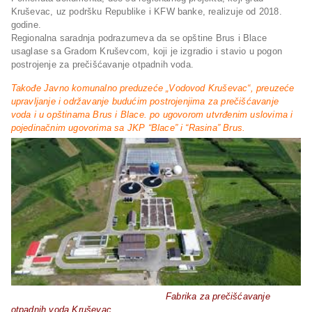
Kruševac, uz podršku Republike i KFW banke, realizuje od 2018.
godine.
Regionalna saradnja podrazumeva da se opštine Brus i Blace
usaglase sa Gradom Kruševcom, koji je izgradio i stavio u pogon
postrojenje za prečišćavanje otpadnih voda.
Takođe Javno komunalno preduzeće „Vodovod Kruševac“, preuzeće
upravljanje i održavanje budućim postrojenjima za prečišćavanje
voda i u opštinama Brus i Blace. po ugovorom utvrđenim uslovima i
pojedinačnim ugovorima sa JKP “Blace” i “Rasina” Brus.
Fabrika za prečišćavanje
otpadnih voda Kruševac