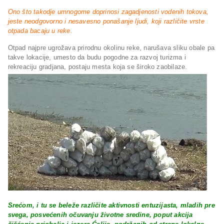
Ono što takodje umnogome doprinosi zagadjenosti vodenih tokova,
jeste neodgovorno i nesavesno ponašanje ljudi, koji različite vrste
otpada bacaju u reke.
Otpad najpre ugrožava prirodnu okolinu reke, narušava sliku obale pa
takve lokacije, umesto da budu pogodne za razvoj turizma i
rekreaciju gradjana, postaju mesta koja se široko zaobilaze.
Srećom, i tu se beleže različite aktivnosti entuzijasta, mladih pre
svega, posvećenih očuvanju životne sredine, poput akcija