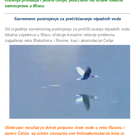
čišćenja priobalja i jezera Ćelije, podržanih od strane lokalne
samouprave u Blacu.
Savremeno postrojenje za prečišćavanje otpadnih voda
Od izgradnje savremenog postrojenja za prečišćavanje otpadnih voda
lokalna zajednica u Blacu očekuje konačno rešenje problema
zagađenja reka Blatašnice i Rasine, kao i akumulacije Ćelije.
Očekivani rezultat je dotok potpuno čiste vode u reku Rasinu i
jezero Ćelije, sa ciljem očuvanja ove hidroakumulacije koja je