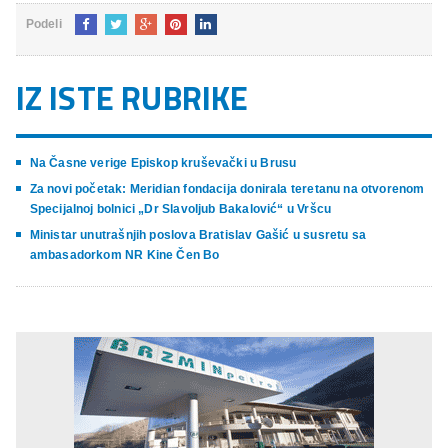
Podeli
IZ ISTE RUBRIKE
Na Časne verige Episkop kruševački u Brusu
Za novi početak: Meridian fondacija donirala teretanu na otvorenom
Specijalnoj bolnici „Dr Slavoljub Bakalović“ u Vršcu
Ministar unutrašnjih poslova Bratislav Gašić u susretu sa
ambasadorkom NR Kine Čen Bo