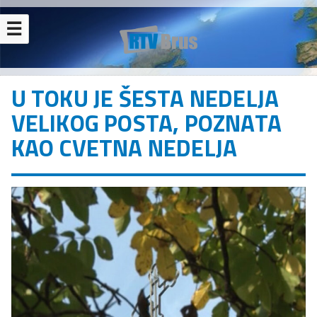
☰
U TOKU JE ŠESTA NEDELJA
VELIKOG POSTA, POZNATA
KAO CVETNA NEDELJA