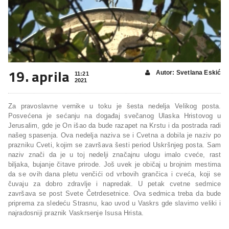
19. aprila
Autor: Svetlana Eskić
11:21
2021
Za pravoslavne vernike u toku je šesta nedelja Velikog posta.
Posvećena je sećanju na događaj svečanog Ulaska Hristovog u
Jerusalim, gde je On išao da bude razapet na Krstu i da postrada radi
našeg spasenja. Ova nedelja naziva se i Cvetna a dobila je naziv po
prazniku Cveti, kojim se završava šesti period Uskršnjeg posta. Sam
naziv znači da je u toj nedelji značajnu ulogu imalo cveće, rast
biljaka, bujanje čitave prirode. Još uvek je običaj u brojnim mestima
da se ovih dana pletu venčići od vrbovih grančica i cveća, koji se
čuvaju za dobro zdravlje i napredak. U petak cvetne sedmice
završava se post Svete Četrdesetnice. Ova sedmica treba da bude
priprema za sledeću Strasnu, kao uvod u Vaskrs gde slavimo veliki i
najradosniji praznik Vaskrsenje Isusa Hrista.