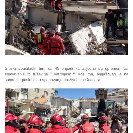
Srpski spasilački tim, sa 45 pripadnika zajedno sa opremom za
spasavanje iz ruševina i vatrogasnim vozilima, angažovan je na
saniranju posledica i spasavanju preživelih u Odabasi.