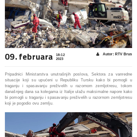
09. februara
Autor: RTV Brus
18:12
2023
Pripadnici Ministarstva unutrašnjih poslova, Sektora za vanredne
situacije koji su upućeni u Republiku Tursku kako bi pomogli u
traganju i spasavanju preživelih u razornom zemljotresu, tokom
današnjeg dana sa kolegama iz Italije ulažu maksimalne napore kako
bi pomogli u traganju i spasavanju preživelih u razornom zemljotresu
koji je pogodio ovu zemlju.