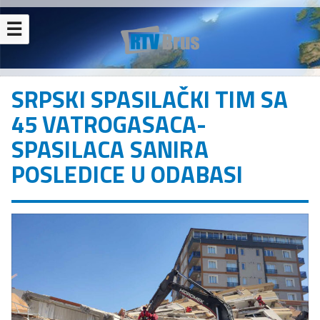
☰
SRPSKI SPASILAČKI TIM SA
45 VATROGASACA-
SPASILACA SANIRA
POSLEDICE U ODABASI