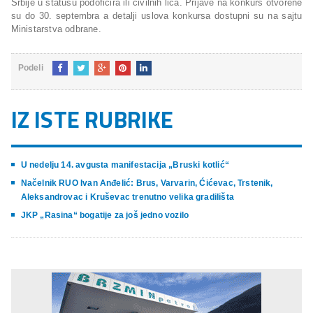
Srbije u statusu podoficira ili civilnih lica. Prijave na konkurs otvorene
su do 30. septembra a detalji uslova konkursa dostupni su na sajtu
Ministarstva odbrane.
Podeli
IZ ISTE RUBRIKE
U nedelju 14. avgusta manifestacija „Bruski kotlić“
Načelnik RUO Ivan Anđelić: Brus, Varvarin, Ćićevac, Trstenik,
Aleksandrovac i Kruševac trenutno velika gradilišta
JKP „Rasina“ bogatije za još jedno vozilo