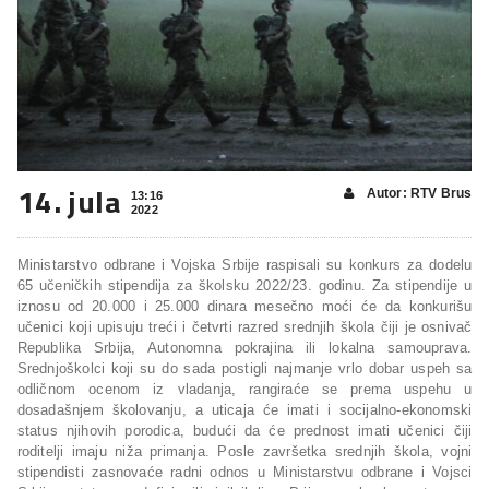
14. jula
Autor: RTV Brus
13:16
2022
Ministarstvo odbrane i Vojska Srbije raspisali su konkurs za dodelu
65 učeničkih stipendija za školsku 2022/23. godinu. Za stipendije u
iznosu od 20.000 i 25.000 dinara mesečno moći će da konkurišu
učenici koji upisuju treći i četvrti razred srednjih škola čiji je osnivač
Republika Srbija, Autonomna pokrajina ili lokalna samouprava.
Srednjoškolci koji su do sada postigli najmanje vrlo dobar uspeh sa
odličnom ocenom iz vladanja, rangiraće se prema uspehu u
dosadašnjem školovanju, a uticaja će imati i socijalno-ekonomski
status njihovih porodica, budući da će prednost imati učenici čiji
roditelji imaju niža primanja. Posle završetka srednjih škola, vojni
stipendisti zasnovaće radni odnos u Ministarstvu odbrane i Vojsci