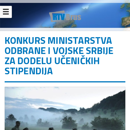
☰
KONKURS MINISTARSTVA
ODBRANE I VOJSKE SRBIJE
ZA DODELU UČENIČKIH
STIPENDIJA